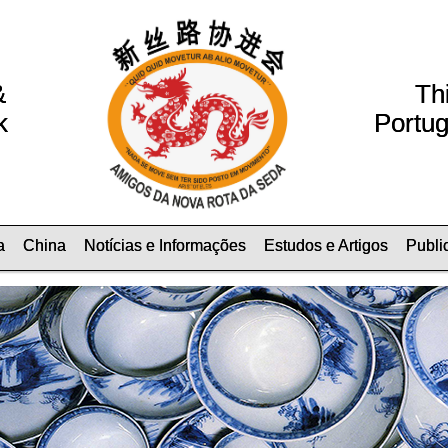
&
Th
k
Portug
a
China
Notícias e Informações
Estudos e Artigos
Publi