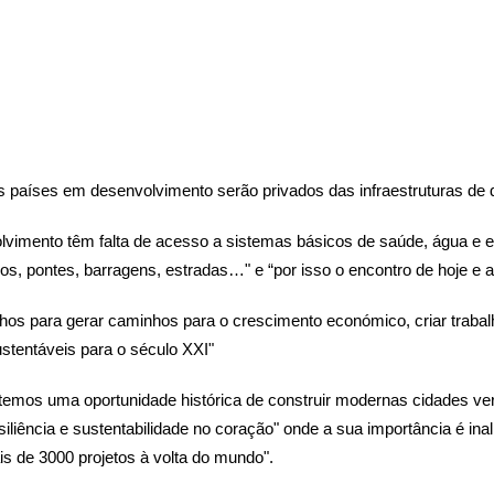
s países em desenvolvimento serão privados das infraestruturas d
vimento têm falta de acesso a sistemas básicos de saúde, água e esg
os, pontes, barragens, estradas…" e “por isso o encontro de hoje e a
nhos para gerar caminhos para o crescimento económico, criar traba
stentáveis para o século XXI"
temos uma oportunidade histórica de construir modernas cidades ve
liência e sustentabilidade no coração" onde a sua importância é inal
s de 3000 projetos à volta do mundo".